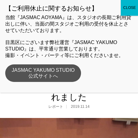
JASMAC AOYAMA
当館『JASMAC AOYAMA』は、スタジオの長期ご利用貸
出しに伴い、当面の間スタジオご利用の受付を休止とさ
せていただいております。
JASMAC AOYAMAより
目黒区にございます弊社運営『JASMAC YAKUMO
STUDIO』は、平常通り営業しております。
ホーム
JASMAC AOYAMAより
レポート
美術展覧会『AHA展』が
撮影・イベント・パーティ等にご利用くださいませ。
開催されました
JASMAC YAKUMO STUDIO
公式サイトへ
美術展覧会『AHA展』が開催さ
れました
レポート
2019.11.14