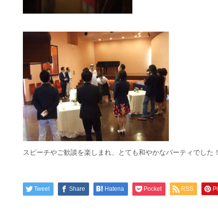
スピーチやご歓談を楽しまれ、とても和やかなパーティでした
Tweet
Share
Hatena
Pocket
RSS
Pi