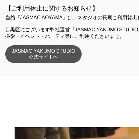
A
GUIDE
STUDIO
当館『JASMAC AOYAMA』は、スタジオの長期ご利
目黒区にございます弊社運営『JASMAC YAKUMO STU
撮影・イベント・パーティ等にご利用くださいませ。
J
JASMAC YAKUMO STUDIO
公式サイトへ
ホーム
JASMAC AOYAMAより
レポート
,
ブログ
ながしま美味